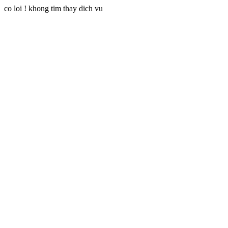
co loi ! khong tim thay dich vu