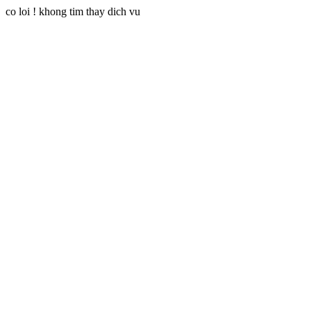
co loi ! khong tim thay dich vu