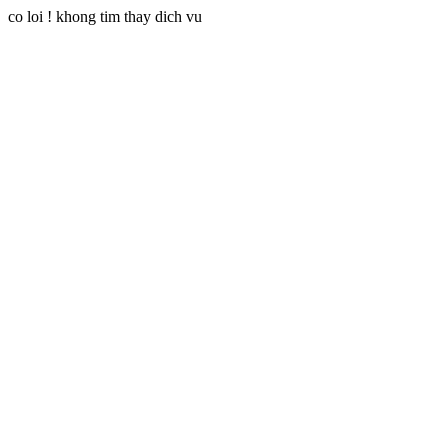
co loi ! khong tim thay dich vu