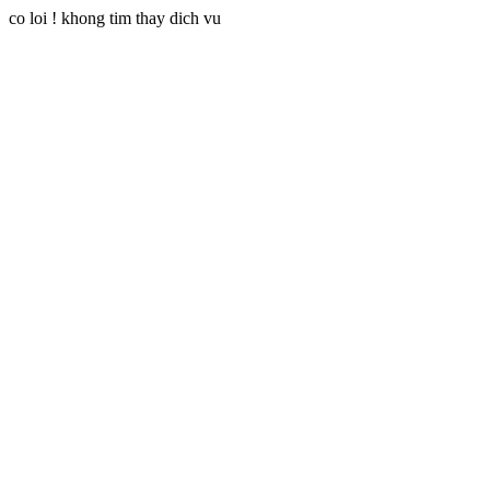
co loi ! khong tim thay dich vu